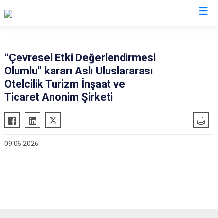
İstanbul
“Çevresel Etki Değerlendirmesi
Olumlu” kararı Aslı Uluslararası
Adalar
Fatih
Sultanbeyli
Otelcilik Turizm İnşaat ve
Avcılar
Gaziosmanpaşa
Tuzla
Ticaret Anonim Şirketi
Bağcılar
Güngören
Ümraniye
Bahçelievler
Kadıköy
Üsküdar
Bakırköy
Kağıthane
Zeytinburnu
09.06.2026
Bayrampaşa
Kartal
Arnavutköy
Beşiktaş
Küçükçekmece
Ataşehir
Beykoz
Maltepe
Başakşehir
Beyoğlu
Pendik
Beylikdüzü
Büyükçekmece
Sarıyer
Çekmeköy