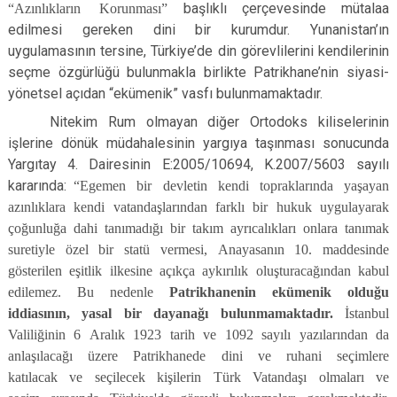
“Azınlıkların Korunması”
başlıklı çerçevesinde mütalaa
edilmesi gereken dini bir kurumdur. Yunanistan’ın
uygulamasının tersine, Türkiye’de din görevlilerini kendilerinin
seçme özgürlüğü bulunmakla birlikte Patrikhane’nin siyasi-
yönetsel açıdan “ekümenik” vasfı bulunmamaktadır.
Nitekim Rum olmayan diğer Ortodoks kiliselerinin
işlerine dönük müdahalesinin yargıya taşınması sonucunda
Yargıtay 4. Dairesinin E:2005/10694, K.2007/5603 sayılı
kararında:
“Egemen bir devletin kendi topraklarında yaşayan
azınlıklara kendi vatandaşlarından farklı bir hukuk uygulayarak
çoğunluğa dahi tanımadığı bir takım ayrıcalıkları onlara tanımak
suretiyle özel bir statü vermesi, Anayasanın 10. maddesinde
gösterilen eşitlik ilkesine açıkça aykırılık oluşturacağından kabul
edilemez. Bu nedenle
Patrikhanenin ekümenik olduğu
iddiasının, yasal bir dayanağı bulunmamaktadır.
İstanbul
Valiliğinin 6 Aralık 1923 tarih ve 1092 sayılı yazılarından da
anlaşılacağı üzere Patrikhanede dini ve ruhani seçimlere
katılacak ve seçilecek kişilerin Türk Vatandaşı olmaları ve