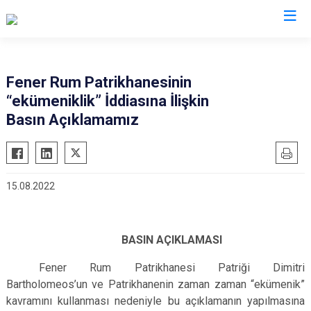
İstanbul
Fener Rum Patrikhanesinin
“ekümeniklik” İddiasına İlişkin
Adalar
Fatih
Sultanbeyli
Basın Açıklamamız
Avcılar
Gaziosmanpaşa
Tuzla
Bağcılar
Güngören
Ümraniye
Bahçelievler
Kadıköy
Üsküdar
15.08.2022
Bakırköy
Kağıthane
Zeytinburnu
Bayrampaşa
Kartal
Arnavutköy
Beşiktaş
Küçükçekmece
Ataşehir
BASIN AÇIKLAMASI
Beykoz
Maltepe
Başakşehir
Fener Rum Patrikhanesi Patriği Dimitri
Beyoğlu
Pendik
Beylikdüzü
Bartholomeos’un ve Patrikhanenin zaman zaman “ekümenik”
kavramını kullanması nedeniyle bu açıklamanın yapılmasına
Büyükçekmece
Sarıyer
Çekmeköy