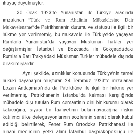
ihtiyaç duyulmuştur.
Çatalca
Şile
Esenyurt
30 Ocak 1923’te Yunanistan ile Türkiye arasında
Esenler
Silivri
Sancaktepe
imzalanan
“Türk ve Rum Ahalinin Mübadelesine Dair
Eyüpsultan
Şişli
Sultangazi
Mukavelename”
de Patrikhanenin durumu ve statüsü ile ilgili bir
hükme yer verilmemiş; bu mukavele ile Türkiye’de yaşayan
Rumlarla Yunanistan’da yaşayan Müslüman Türkler yer
değiştirmişler, İstanbul ve Bozcaada ile Gökçeada’daki
Rumlarla Batı Trakya’daki Müslüman Türkler mübadele dışında
bırakılmışlardır.
Aynı şekilde, azınlıklar konusunda Türkiye’nin temel
hukuki dayanağını oluşturan 24 Temmuz 1923’te imzalanan
Lozan Antlaşması’nda da Patrikhâne ile ilgili bir hükme yer
verilmemiş, Patrikhanenin İstanbul’da kalması karşılığında
mübadele dışı tutulan Rum cemaatinin dini bir kurumu olarak
kalacağına, siyasi bir faaliyetinin bulunmayacağına ilişkin
katılımcı ülke delegasyonlarının sözlerinin senet olarak kabul
edildiği belirtilerek, Fener Rum Ortodoks Patrikhanesi ile
ruhanî meclisinin yetki alanı İstanbul başpiskoposluğu ile