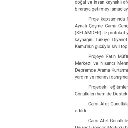
doğal ve insan kaynaklı af
biraraya getirmeyi amaçlayan
Proje kapsamında F
Aynalı Çeşme Camii Genç
(KELAMDER) ile protokol ya
kaynağını Türkiye Diyane
Kamu’nun gücüyle sivil topl
Projeye Fatih Müft
Merkezi ve Nişancı Mehm
Depremde Arama Kurtarma, 
yardım ve manevi danışmanlı
Projedeki eğitimle
Gönüllüleri hem de Destek A
Cami Afet Gönüllül
edildi.
Cami Afet Gönüllül
Diyanet Gençlik Merkezi ba