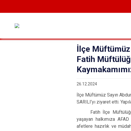
İlçe Müftümüz
Fatih Müftülüğ
Kaymakamımız S
26.12.2024
İlçe Müftümüz Sayın Abdur
SARILI’yı ziyaret etti. Yap
Fatih İlçe Müftülü
yaşayan halkımıza AFAD t
afetlere hazırlık ve müdah