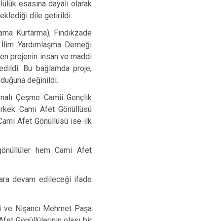
Maltepe
Başakşehir
lülük esasına dayalı olarak
klediği dile getirildi.
Pendik
Beylikdüzü
ama Kurtarma), Fındıkzade
ce
Sarıyer
Çekmeköy
İlim Yardımlaşma Derneği
Şile
Esenyurt
ken projenin insan ve maddi
Silivri
Sancaktepe
dildi. Bu bağlamda proje,
lduğuna değinildi.
Şişli
Sultangazi
ynalı Çeşme Camii Gençlik
rkek Cami Afet Gönüllüsü
ami Afet Gönüllüsü ise ilk
 gönüllüler hem Cami Afet
lara devam edileceği ifade
ii ve Nişancı Mehmet Paşa
et Gönüllülerinin olası bir