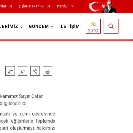
vlet
İçişleri Bakanlığı
İstanbul
LERİMİZ
GÜNDEM
İLETİŞİM
27
°C
Fatih
Sultanbeyli
Gaziosmanpaşa
Tuzla
Güngören
Ümraniye
Kadıköy
Üsküdar
akamımız Sayın Cafer
Kağıthane
Zeytinburnu
ilgilendirildi.
Kartal
Arnavutköy
cemaati ve cami çevresinde
ecek eğitimlerle toplumda
Küçükçekmece
Ataşehir
leri oluşturmayı, halkımızı