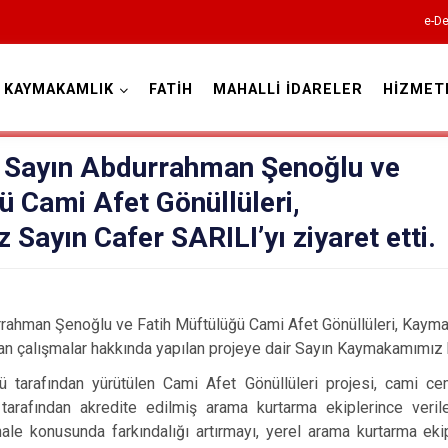
e-De
KAYMAKAMLIK
FATİH
MAHALLİ İDARELER
HİZMET
İstanbul
 Sayın Abdurrahman Şenoğlu ve
ü Cami Afet Gönüllüleri,
Adalar
ayın Cafer SARILI’yı ziyaret etti.
Avcılar
Bağcılar
Bahçelievler
rahman Şenoğlu ve Fatih Müftülüğü Cami Afet Gönüllüleri, Kaym
Bakırköy
ılan çalışmalar hakkında yapılan projeye dair Sayın Kaymakamımız b
Bayrampaşa
ğü tarafından yürütülen Cami Afet Gönüllüleri projesi, cami 
arafından akredite edilmiş arama kurtarma ekiplerince veril
Beşiktaş
ale konusunda farkındalığı artırmayı, yerel arama kurtarma ekip