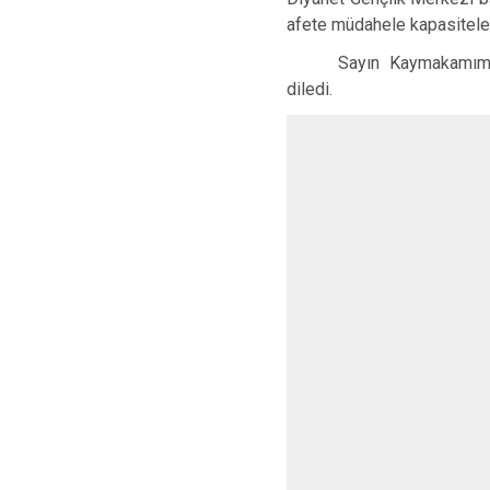
afete müdahele kapasiteleri 
Sayın Kaymakamımız
diledi.