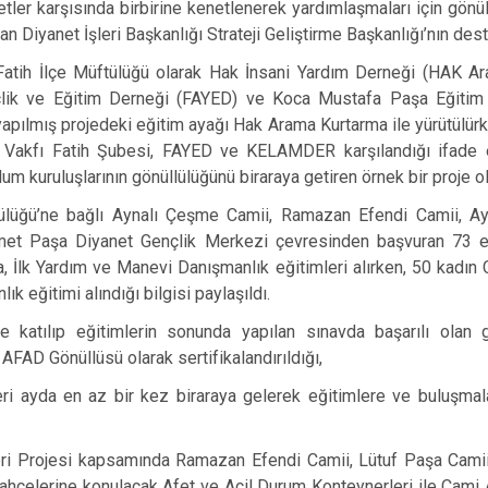
Beykoz
etler karşısında birbirine kenetlenerek yardımlaşmaları için gönül
 Diyanet İşleri Başkanlığı Strateji Geliştirme Başkanlığı’nın deste
Beyoğlu
atih İlçe Müftülüğü olarak Hak İnsani Yardım Derneği (HAK Ar
Büyükçekme
lik ve Eğitim Derneği (FAYED) ve Koca Mustafa Paşa Eğitim 
Çatalca
pılmış projedeki eğitim ayağı Hak Arama Kurtarma ile yürütülür
Esenler
t Vakfı Fatih Şubesi, FAYED ve KELAMDER karşılandığı ifade e
um kuruluşlarının gönüllülüğünü biraraya getiren örnek bir proje o
Eyüpsultan
ülüğü’ne bağlı Aynalı Çeşme Camii, Ramazan Efendi Camii, A
et Paşa Diyanet Gençlik Merkezi çevresinden başvuran 73 e
İlk Yardım ve Manevi Danışmanlık eğitimleri alırken, 50 kadın C
k eğitimi alındığı bilgisi paylaşıldı.
re katılıp eğitimlerin sonunda yapılan sınavda başarılı olan
FAD Gönüllüsü olarak sertifikalandırıldığı,
eri ayda en az bir kez biraraya gelerek eğitimlere ve buluşma
eri Projesi kapsamında Ramazan Efendi Camii, Lütuf Paşa Cam
hçelerine konulacak Afet ve Acil Durum Konteynerleri ile Cami Af